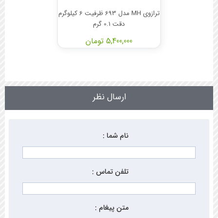
ترازوی MH مدل 693 ظرفیت 6 کیلوگرم
دقت 0.1 گرم
5,400,000 تومان
ارسال نظر
نام شما :
تلفن تماس :
متن پیغام :