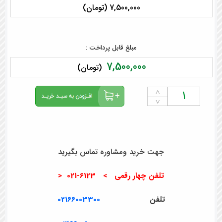
7,500,000 (تومان)
مبلغ قابل پرداخت :
7,500,000
(تومان)
˄
˅
جهت خرید ومشاوره تماس بگیرید
تلفن چهار رقمی > 6123-021 <
تلفن
02166003300