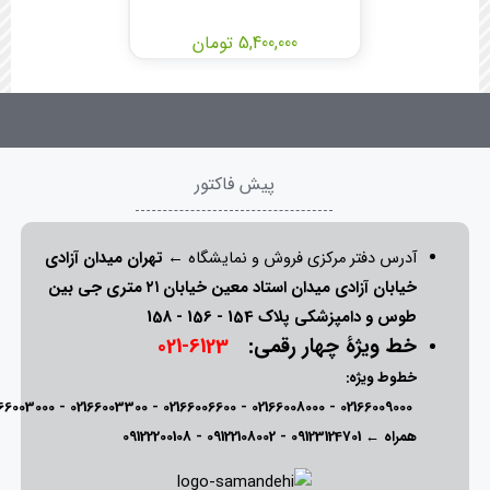
5,400,000 تومان
پیش فاکتور
آدرس دفتر مرکزی فروش و نمایشگاه ←
تهران میدان آزادی
خیابان آزادی میدان استاد معین خیابان ۲۱ متری جی بین
طوس و دامپزشکی پلاک 154 - 156 - 158
خط ویژۀ چهار رقمی:
6123-021
خطوط ویژه:
166003000
-
02166003300
-
02166006600
-
02166008000
-
02166009000
همراه ←
09123124701
-
09122108002
-
09122200108