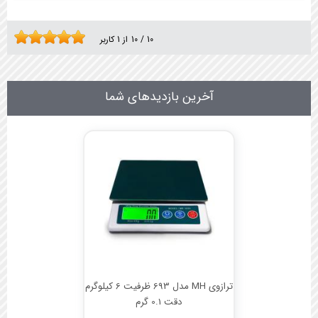
10
/
10
از
1
کاربر
آخرین بازدیدهای شما
ترازوی MH مدل 693 ظرفیت 6 کیلوگرم
دقت 0.1 گرم