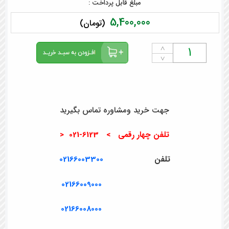
مبلغ قابل پرداخت :
5,400,000
(تومان)
˄
˅
جهت خرید ومشاوره تماس بگیرید
تلفن چهار رقمی > 6123-021 <
تلفن
02166003300
02166009000
02166008000