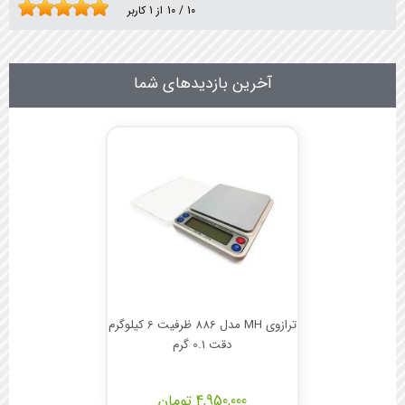
10
/
10
از
1
کاربر
آخرین بازدیدهای شما
ترازوی MH مدل 886 ظرفیت 6 کیلوگرم
دقت 0.1 گرم
4,950,000 تومان