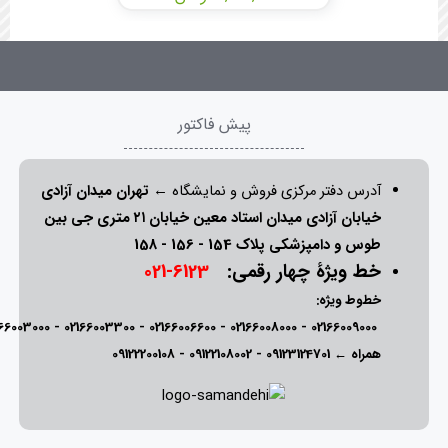
پیش فاکتور
آدرس دفتر مرکزی فروش و نمایشگاه ←
تهران میدان آزادی
خیابان آزادی میدان استاد معین خیابان ۲۱ متری جی بین
طوس و دامپزشکی پلاک 154 - 156 - 158
خط ویژۀ چهار رقمی:
6123-021
خطوط ویژه:
166003000
-
02166003300
-
02166006600
-
02166008000
-
02166009000
همراه ←
09123124701
-
09122108002
-
09122200108