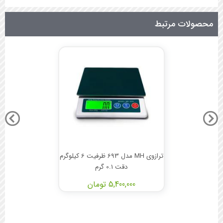
محصولات مرتبط
ترازوی MH مدل 693 ظرفیت 6 کیلوگرم
دقت 0.1 گرم
5,400,000 تومان