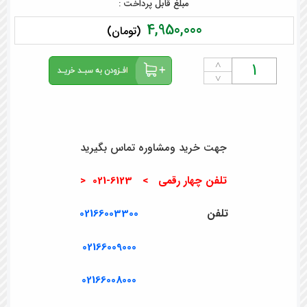
مبلغ قابل پرداخت :
4,950,000
(تومان)
˄
˅
جهت خرید ومشاوره تماس بگیرید
تلفن چهار رقمی > 6123-021 <
تلفن
02166003300
02166009000
02166008000