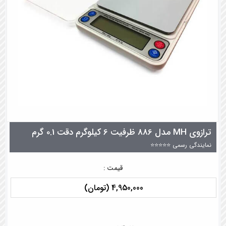
ترازوی MH مدل 886 ظرفیت 6 کیلوگرم دقت 0.1 گرم
نمایندگی رسمی ⭐⭐⭐⭐⭐
قیمت :
4,950,000 (تومان)