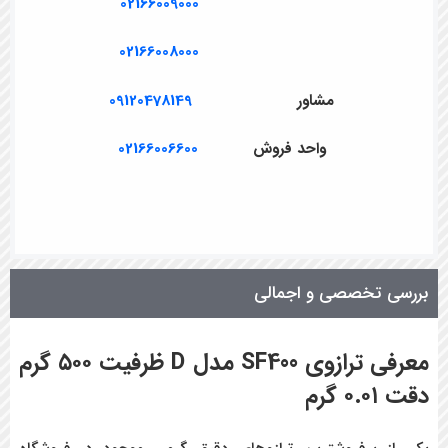
02166009000
02166008000
مشاور
09120478149
واحد فروش
02166006600
بررسی تخصصی و اجمالی
معرفی ترازوی
SF400
مدل
D
ظرفیت ۵۰۰ گرم
دقت ۰.۰۱ گرم