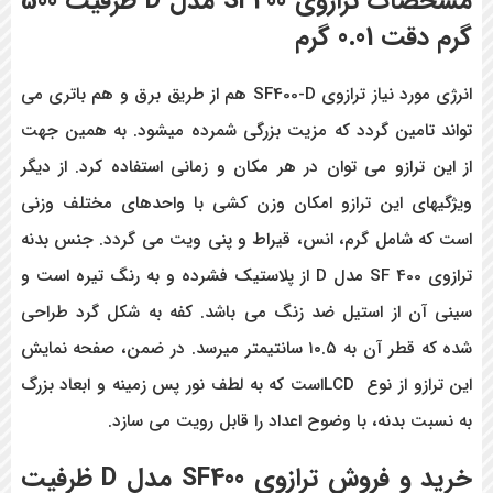
مشخصات ترازوی SF400 مدل D ظرفیت 500
گرم دقت 0.01 گرم
انرژی مورد نیاز ترازوی SF400-D هم از طریق برق و هم باتری می
تواند تامین گردد که مزیت بزرگی شمرده میشود. به همین جهت
از این ترازو می توان در هر مکان و زمانی استفاده کرد. از دیگر
ویژگیهای این ترازو امکان وزن کشی با واحدهای مختلف وزنی
است که شامل گرم، انس، قیراط و پنی ویت می گردد. جنس بدنه
ترازوی SF 400 مدل D از پلاستیک فشرده و به رنگ تیره است و
سینی آن از استیل ضد زنگ می باشد. کفه به شکل گرد طراحی
شده که قطر آن به ۱۰.۵ سانتیمتر میرسد. در ضمن، صفحه نمایش
این ترازو از نوع LCDاست که به لطف نور پس زمینه و ابعاد بزرگ
به نسبت بدنه، با وضوح اعداد را قابل رویت می سازد.
خرید و فروش ترازوی SF400 مدل D ظرفیت