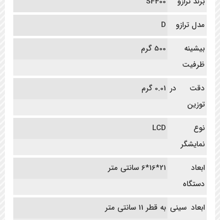
برند ترازو
SF400
مدل ترازو
D
بیشینه
500 گرم
ظرفیت
دقت در
0.01 گرم
توزین
نوع
LCD
نمایشگر
ابعاد
21*16*6 سانتی متر
دستگاه
ابعاد سینی
به قطر 11 سانتی متر