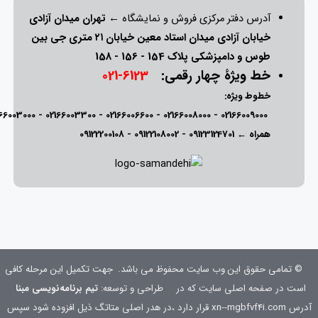
آدرس دفتر مرکزی فروش و نمایشگاه ←
تهران میدان آزادی
خیابان آزادی میدان استاد معین خیابان ۲۱ متری جی بین
طوس و دامپزشکی پلاک 154 - 156 - 158
خط ویژۀ چهار رقمی:
6123-021
خطوط ویژه:
166003000
-
02166003300
-
02166006600
-
02166008000
-
02166009000
همراه ←
09123124701
-
09122108002
-
09122200108
© تمامی حقوق این وب سایت محفوظ می باشد.
جهت تکمیل این مرحله کافی
است در صفحه اصلی سایت که در
طراحی و توسعه:
تیم برنامه‌نویسی مبنا
آدرس xn--mgbfvf4i.com قرار دارد ،در هدر اصلی متاتگ ذیل افزوده شود
سپس