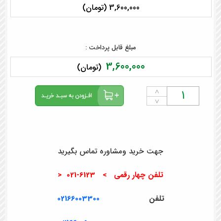
3,600,000 (تومان)
مبلغ قابل پرداخت :
3,600,000
(تومان)
˄
˅
جهت خرید ومشاوره تماس بگیرید
تلفن چهار رقمی > 6123-021 <
تلفن
02166003300