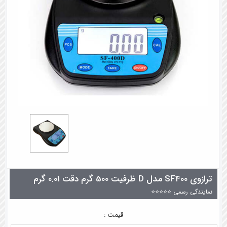
ترازوی SF400 مدل D ظرفیت 500 گرم دقت 0.01 گرم
نمایندگی رسمی ⭐⭐⭐⭐⭐
قیمت :