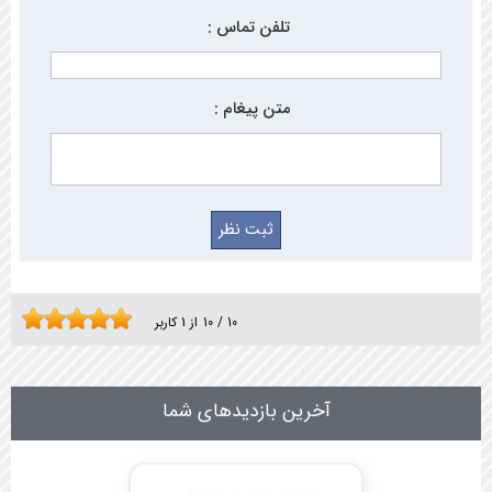
تلفن تماس :
متن پیغام :
10
/
10
از
1
کاربر
آخرین بازدیدهای شما