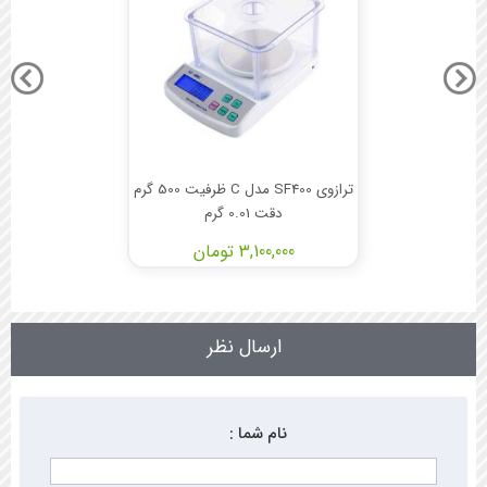
ترازوی SF400 مدل C ظرفیت 500 گرم
دقت 0.01 گرم
3,100,000 تومان
ارسال نظر
نام شما :