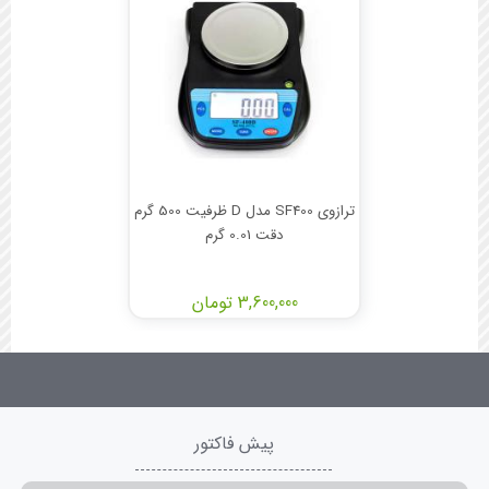
ترازوی SF400 مدل D ظرفیت 500 گرم
دقت 0.01 گرم
3,600,000 تومان
پیش فاکتور