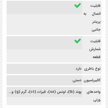
قابلیت
اتصال به
پرینتر
جانبی
قابلیت
شمارش
قطعه
نوع باطری
دارد
کالیبراسیون
دستی
واحدهای
پوند (Ib)، اونس (oz)، قیرات (ct)، گرم (g) و...
وزنی