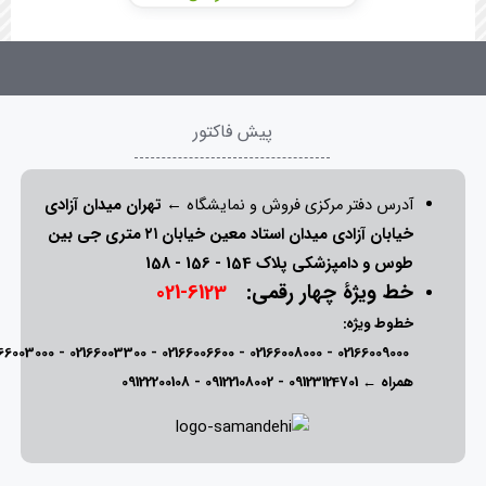
پیش فاکتور
آدرس دفتر مرکزی فروش و نمایشگاه ←
تهران میدان آزادی
خیابان آزادی میدان استاد معین خیابان ۲۱ متری جی بین
طوس و دامپزشکی پلاک 154 - 156 - 158
خط ویژۀ چهار رقمی:
6123-021
خطوط ویژه:
166003000
-
02166003300
-
02166006600
-
02166008000
-
02166009000
همراه ←
09123124701
-
09122108002
-
09122200108