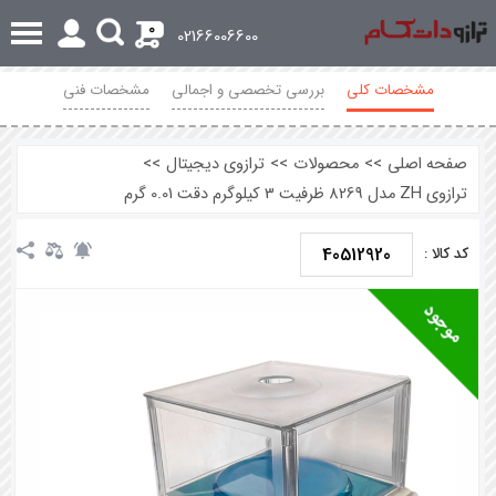
0
02166006600
مشخصات کلی
بررسی تخصصی و اجمالی
مشخصات فنی
محصولات مرتبط
نظرات
صفحه اصلی
>>
محصولات
>>
ترازوی دیجیتال
>>
ترازوی ZH مدل 8269 ظرفیت 3 کیلوگرم دقت 0.01 گرم
40512920
کد کالا :