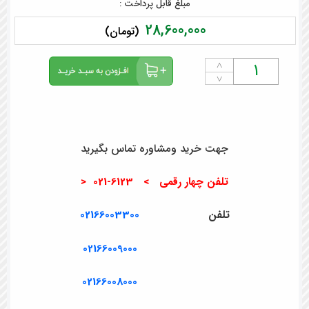
مبلغ قابل پرداخت :
28,600,000
(تومان)
˄
˅
جهت خرید ومشاوره تماس بگیرید
تلفن چهار رقمی > 6123-021 <
تلفن
02166003300
02166009000
02166008000