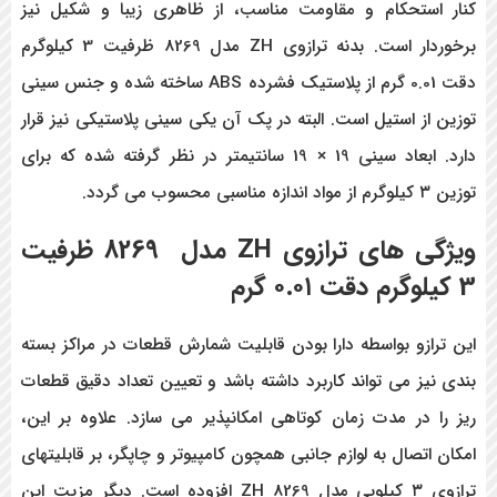
کنار استحکام و مقاومت مناسب، از ظاهری زیبا و شکیل نیز
برخوردار است. بدنه ترازوی ZH مدل 8269 ظرفیت 3 کیلوگرم
دقت 0.01 گرم از پلاستیک فشرده ABS ساخته شده و جنس سینی
توزین از استیل است. البته در پک آن یکی سینی پلاستیکی نیز قرار
دارد. ابعاد سینی 19 × 19 سانتیمتر در نظر گرفته شده که برای
توزین ۳ کیلوگرم از مواد اندازه مناسبی محسوب می گردد.
ویژگی های
ترازوی
ZH مدل
8269
ظرفیت
3 کیلوگرم دقت ۰.۰۱ گرم
این ترازو بواسطه دارا بودن قابلیت شمارش قطعات در مراکز بسته
بندی نیز می تواند کاربرد داشته باشد و تعیین تعداد دقیق قطعات
ریز را در مدت زمان کوتاهی امکانپذیر می سازد. علاوه بر این،
امکان اتصال به لوازم جانبی همچون کامپیوتر و چاپگر، بر قابلیتهای
ترازوی ۳ کیلویی مدل ZH 8269 افزوده است. دیگر مزیت این