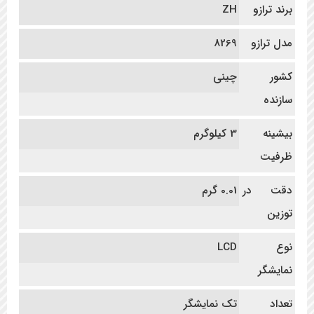
برند ترازو
ZH
مدل ترازو
8269
کشور
چینی
سازنده
بیشینه
3 کیلوگرم
ظرفیت
دقت در
0.01 گرم
توزین
نوع
LCD
نمایشگر
تعداد
تک نمایشگر