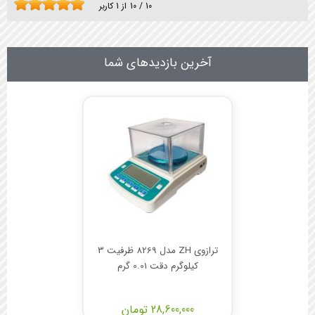
10
/
10
از
1
کاربر
آخرین بازدیدهای شما
ترازوی ZH مدل 8269 ظرفیت 3
کیلوگرم دقت 0.01 گرم
28,600,000 تومان